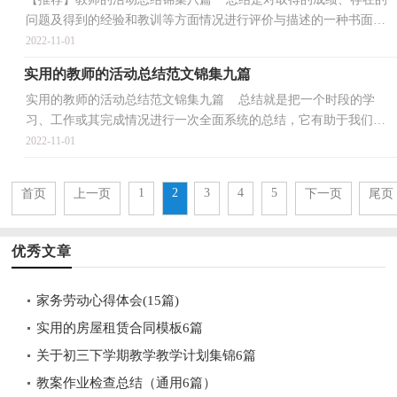
问题及得到的经验和教训等方面情况进行评价与描述的一种书面材
料，它在我们的学习、工作中起到呈上启下的作用...
2022-11-01
实用的教师的活动总结范文锦集九篇
实用的教师的活动总结范文锦集九篇 总结就是把一个时段的学
习、工作或其完成情况进行一次全面系统的总结，它有助于我们寻
找工作和事物发展的规律，从而掌握并运用这些规律，让...
2022-11-01
1
2
3
4
5
首页
上一页
下一页
尾页
优秀文章
家务劳动心得体会(15篇)
实用的房屋租赁合同模板6篇
关于初三下学期教学教学计划集锦6篇
教案作业检查总结（通用6篇）