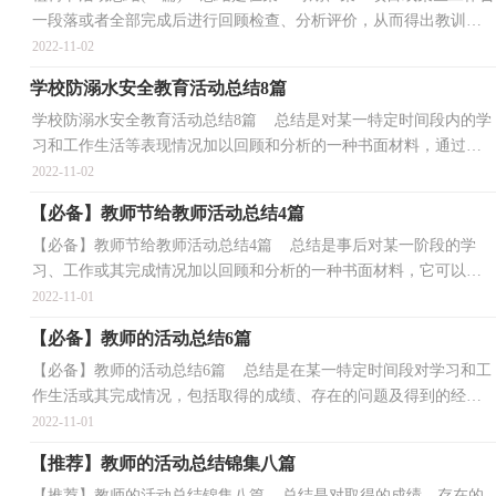
一段落或者全部完成后进行回顾检查、分析评价，从而得出教训和
一些规律性认识的一种书面材料，它能够使头脑更...
2022-11-02
学校防溺水安全教育活动总结8篇
学校防溺水安全教育活动总结8篇 总结是对某一特定时间段内的学
习和工作生活等表现情况加以回顾和分析的一种书面材料，通过它
可以全面地、系统地了解以往的学习和工作情况，...
2022-11-02
【必备】教师节给教师活动总结4篇
【必备】教师节给教师活动总结4篇 总结是事后对某一阶段的学
习、工作或其完成情况加以回顾和分析的一种书面材料，它可以帮
助我们有寻找学习和工作中的规律，不妨让我们认真...
2022-11-01
【必备】教师的活动总结6篇
【必备】教师的活动总结6篇 总结是在某一特定时间段对学习和工
作生活或其完成情况，包括取得的成绩、存在的问题及得到的经验
和教训加以回顾和分析的书面材料，通过它可以全...
2022-11-01
【推荐】教师的活动总结锦集八篇
【推荐】教师的活动总结锦集八篇 总结是对取得的成绩、存在的