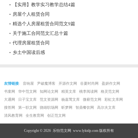
【实用】教学实习教学总结4篇
房屋个人租赁合同
精选个人房屋租赁合同范文9篇
关于施工合同范文汇总十篇
代理房屋租赁合同
乡土中国读后感
友情链接
:
音响屋
尹破魔博客
开源作文网
谷夏时尚网
盈妍作文网
书童网
华中范文网
知网论文网
精英文库
桃李阅读网
格灵范文网
大通网
日子宝文库
范文资源网
杨嘉莺文库
微蕲范文网
彩虹文库网
搜答网
第一职文网
骁雄职场网
昕梦网
智鼎餐饮网
高尔夫文库
清风教育网
全生教育网
创正范文网
Copyright © 2026
乐怡范文网
www.lyktdp.com 版权所有