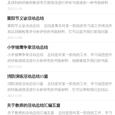
及得到的经验和教训等方面情况进行评价与描述的一种书面材料，
写总结有利于我们学习和工作能力的提高，不如立即...
2022-12-18
重阳节义诊活动总结
重阳节义诊活动总结 总结是事后对某一阶段的学习或工作情况作
加以回顾检查并分析评价的书面材料，它可以提升我们发现问题的
能力，快快来写一份总结吧。但是却发现不知道该写...
2022-11-04
小学雏鹰争章活动总结
小学雏鹰争章活动总结 总结是对某一阶段的工作、学习或思想中
的经验或情况进行分析研究的书面材料，他能够提升我们的书面表
达能力，因此我们要做好归纳，写好总结。总结怎么写...
2022-11-03
消防演练活动总结15篇
消防演练活动总结15篇 总结是对某一阶段的工作、学习或思想中
的经验或情况进行分析研究的书面材料，它可以帮助我们总结以往
思想，发扬成绩，因此我们要做好归纳，写好总结。那么...
2022-11-03
关于教师的活动总结汇编五篇
关于教师的活动总结汇编五篇 总结是指对某一阶段的工作、学习