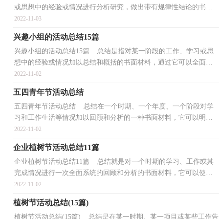
或思想中的经验或情况进行分析研究，做出带有规律性结论的书面
材料，它可以有效锻炼我们的语言组织能力，因此，让我...
2022-11-03
兴趣小组的活动总结15篇
兴趣小组的活动总结15篇 总结是指对某一阶段的工作、学习或思
想中的经验或情况加以总结和概括的书面材料，通过它可以全面
地、系统地了解以往的学习和工作情况，快快来写一份...
2022-11-02
五四青年节活动总结
五四青年节活动总结 总结在一个时期、一个年度、一个阶段对学
习和工作生活等情况加以回顾和分析的一种书面材料，它可以明确
下一步的工作方向，少走弯路，少犯错误，提高工作效益...
2022-11-02
企业植树节活动总结11篇
企业植树节活动总结11篇 总结就是对一个时期的学习、工作或其
完成情况进行一次全面系统的回顾和分析的书面材料，它可以使我
们更有效率，不妨让我们认真地完成总结吧。我们该...
2022-11-02
植树节活动总结(15篇)
植树节活动总结(15篇) 总结是在某一时期、某一项目或某些工作告