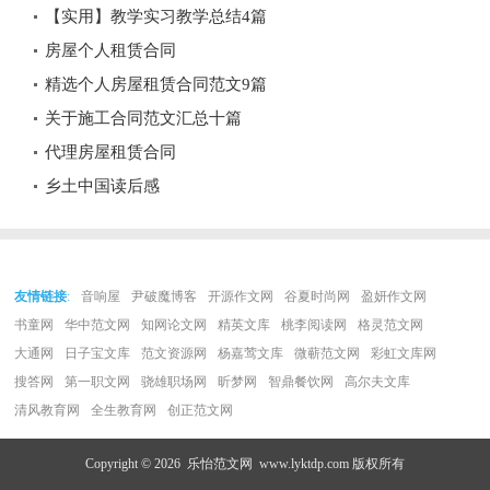
【实用】教学实习教学总结4篇
房屋个人租赁合同
精选个人房屋租赁合同范文9篇
关于施工合同范文汇总十篇
代理房屋租赁合同
乡土中国读后感
友情链接
:
音响屋
尹破魔博客
开源作文网
谷夏时尚网
盈妍作文网
书童网
华中范文网
知网论文网
精英文库
桃李阅读网
格灵范文网
大通网
日子宝文库
范文资源网
杨嘉莺文库
微蕲范文网
彩虹文库网
搜答网
第一职文网
骁雄职场网
昕梦网
智鼎餐饮网
高尔夫文库
清风教育网
全生教育网
创正范文网
Copyright © 2026
乐怡范文网
www.lyktdp.com 版权所有