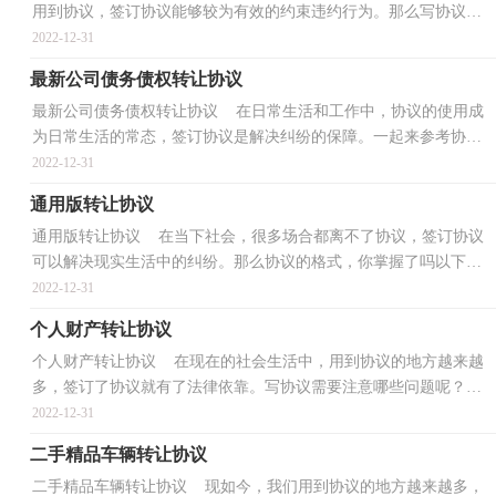
用到协议，签订协议能够较为有效的约束违约行为。那么写协议真
的很难吗？以下是小编为大家整理的门市转让协议，希...
2022-12-31
最新公司债务债权转让协议
最新公司债务债权转让协议 在日常生活和工作中，协议的使用成
为日常生活的常态，签订协议是解决纠纷的保障。一起来参考协议
是怎么写的吧，下面是小编整理的最新公司债务债权转...
2022-12-31
通用版转让协议
通用版转让协议 在当下社会，很多场合都离不了协议，签订协议
可以解决现实生活中的纠纷。那么协议的格式，你掌握了吗以下是
小编为大家收集的通用版转让协议，仅供参考，大家一起来...
2022-12-31
个人财产转让协议
个人财产转让协议 在现在的社会生活中，用到协议的地方越来越
多，签订了协议就有了法律依靠。写协议需要注意哪些问题呢？以
下是小编精心整理的个人财产转让协议，供大家参考借鉴...
2022-12-31
二手精品车辆转让协议
二手精品车辆转让协议 现如今，我们用到协议的地方越来越多，