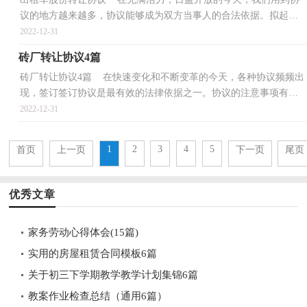
议的地方越来越多，协议能够成为双方当事人的合法依据。拟起协
议来就毫无头绪？以下是小编帮大家整理的出租车股份转...
2022-12-31
砖厂转让协议4篇
砖厂转让协议4篇 在快速变化和不断变革的今天，各种协议频频出
现，签订签订协议是最有效的法律依据之一。协议的注意事项有许
多，你确定会写吗？以下是小编为大家收集的砖厂转让...
2022-12-31
1
2
3
4
5
首页
上一页
下一页
尾页
优秀文章
家务劳动心得体会(15篇)
实用的房屋租赁合同模板6篇
关于初三下学期教学教学计划集锦6篇
教案作业检查总结（通用6篇）