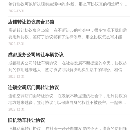
签订协议可以解决现实生活中的.纠纷。那么写协议真的很难吗？以
下是小编收集整理的二手精品车辆转让协议，欢迎大家...
2022-12-31
店铺转让协议集合15篇
店铺转让协议集合15篇 在不断进步的社会中，很多情况下我们需
要用到协议，签订了协议就有了法律依靠。那么协议怎么写才能发
挥它最大的作用呢？下面是小编为大家收集的店铺转让...
2022-12-31
成都服务公司转让车辆协议
成都服务公司转让车辆协议 在社会发展不断提速的今天，协议起
到的作用越来越大，签订协议可以解决现实生活中的纠纷。相信很
多朋友都对拟协议感到非常苦恼吧，以下是小编为大家...
2022-12-31
连锁空调店门面转让协议
连锁空调店门面转让协议 在发展不断提速的社会中，用到协议的
地方越来越多，签订协议可以保障自身的权益不被侵害。一起来参
考协议是怎么写的吧，下面是小编整理的连锁空调店门...
2022-12-31
旧机动车转让协议
旧机动车转让协议 在社会一步步向前发展的今天，协议的使用频