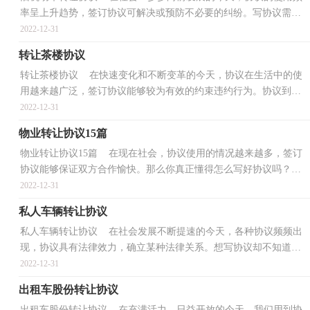
率呈上升趋势，签订协议可解决或预防不必要的纠纷。写协议需要
注意哪些问题呢？下面是小编整理的旧机动车转让协议...
2022-12-31
转让茶楼协议
转让茶楼协议 在快速变化和不断变革的今天，协议在生活中的使
用越来越广泛，签订协议能够较为有效的约束违约行为。协议到底
怎么写才合适呢？下面是小编整理的转让茶楼协议，仅供...
2022-12-31
物业转让协议15篇
物业转让协议15篇 在现在社会，协议使用的情况越来越多，签订
协议能够保证双方合作愉快。那么你真正懂得怎么写好协议吗？下
面是小编帮大家整理的物业转让协议，欢迎大家分享。物...
2022-12-31
私人车辆转让协议
私人车辆转让协议 在社会发展不断提速的今天，各种协议频频出
现，协议具有法律效力，确立某种法律关系。想写协议却不知道该
请教谁？下面是小编收集整理的私人车辆转让协议，仅供参...
2022-12-31
出租车股份转让协议
出租车股份转让协议 在充满活力，日益开放的今天，我们用到协