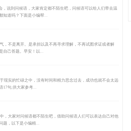
社会，说到问候语，大家肯定都不陌生吧，问候语可以给人们带去温
知道吗？下面是小编帮...
勇气，不是离开。是承担以及不再寻求理解，不再试图求证或者解
自己答题。早安！以...
沉浸于现实的忙碌之中，没有时间和精力思念过去，成功也就不会太远
7句,供大家参考...
中，大家对问候语都不陌生吧，借助问候语人们可以表达自己对他
题，以下是小编精...