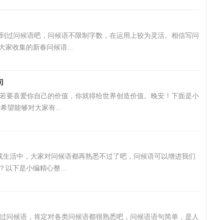
用到过问候语吧，问候语不限制字数，在运用上较为灵活。相信写问
家收集的新春问候语...
句
 你若要喜爱你自己的价值，你就得给世界创造价值。晚安！下面是小
希望能够对大家有...
或生活中，大家对问候语都再熟悉不过了吧，问候语可以增进我们
以下是小编精心整...
过问候语，肯定对各类问候语都很熟悉吧，问候语语句简单，是人