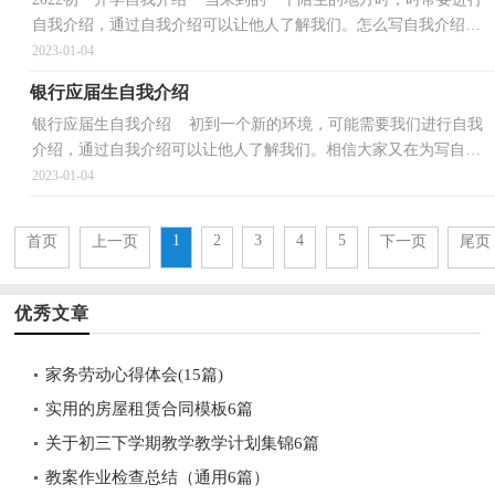
自我介绍，通过自我介绍可以让他人了解我们。怎么写自我介绍才
能避免踩雷呢？下面是小编为大家整理的2022初一开学...
2023-01-04
银行应届生自我介绍
银行应届生自我介绍 初到一个新的环境，可能需要我们进行自我
介绍，通过自我介绍可以让他人了解我们。相信大家又在为写自我
介绍犯愁了吧！下面是小编帮大家整理的银行应届生自...
2023-01-04
1
2
3
4
5
首页
上一页
下一页
尾页
优秀文章
家务劳动心得体会(15篇)
实用的房屋租赁合同模板6篇
关于初三下学期教学教学计划集锦6篇
教案作业检查总结（通用6篇）