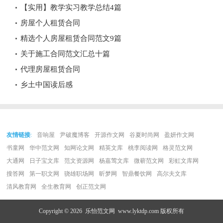
【实用】教学实习教学总结4篇
房屋个人租赁合同
精选个人房屋租赁合同范文9篇
关于施工合同范文汇总十篇
代理房屋租赁合同
乡土中国读后感
友情链接
:
音响屋
尹破魔博客
开源作文网
谷夏时尚网
盈妍作文网
书童网
华中范文网
知网论文网
精英文库
桃李阅读网
格灵范文网
大通网
日子宝文库
范文资源网
杨嘉莺文库
微蕲范文网
彩虹文库网
搜答网
第一职文网
骁雄职场网
昕梦网
智鼎餐饮网
高尔夫文库
清风教育网
全生教育网
创正范文网
Copyright © 2026
乐怡范文网
www.lyktdp.com 版权所有