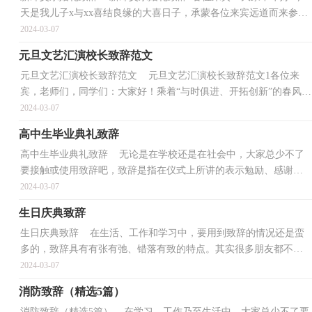
天是我儿子x与xx喜结良缘的大喜日子，承蒙各位来宾远道而来参加
我儿子的婚礼，在此我代表我全家向大家表示最热烈...
2024-03-07
元旦文艺汇演校长致辞范文
元旦文艺汇演校长致辞范文 元旦文艺汇演校长致辞范文1各位来
宾，老师们，同学们：大家好！乘着“与时俱进、开拓创新”的春风，
我们即将走过春华秋实的20xx年。如今，崭新的20xx年正...
2024-03-07
高中生毕业典礼致辞
高中生毕业典礼致辞 无论是在学校还是在社会中，大家总少不了
要接触或使用致辞吧，致辞是指在仪式上所讲的表示勉励、感谢、
祝贺、哀悼等的话。那么你有真正了解过致辞吗？下面...
2024-03-07
生日庆典致辞
生日庆典致辞 在生活、工作和学习中，要用到致辞的情况还是蛮
多的，致辞具有有张有弛、错落有致的特点。其实很多朋友都不太
清楚什么样的致辞才是好的致辞，下面是小编收集整理...
2024-03-07
消防致辞（精选5篇）
消防致辞（精选5篇） 在学习、工作乃至生活中，大家总少不了要