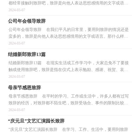
都经常接触到致辞吧，致辞是向他人表达思想感情用的文字或语
言。还在苦苦寻找优秀的致辞吗？以下是小编为大家整理的...
2024-03-07
公司年会领导致辞
公司年会领导致辞 在我们平凡的日常里，要用到致辞的情况还是
蛮多的，致辞是向他人表达思想感情用的文字或语言。那什么样的
致辞才具有启发意义呢？下面是小编整理的公司年会领...
2024-03-07
结婚新郎致辞13篇
结婚新郎致辞13篇 在现实生活或工作学习中，大家总免不了要接
触或使用致辞吧，致辞是指在仪式上表示勉励、感谢、祝贺、哀悼
等的话，向他人表达思想感情的文字或语言。那什么样...
2024-03-07
母亲节感恩致辞
母亲节感恩致辞 在平时的学习、工作或生活中，许多人都有过写
致辞的经历，对致辞都不陌生吧，致辞受场合、事件的限制比较
大，一般不宜太长。那么你有真正了解过致辞吗？以下是小编...
2024-03-07
“庆元旦”文艺汇演园长致辞
“庆元旦”文艺汇演园长致辞 在学习、工作、生活中，要用到致辞