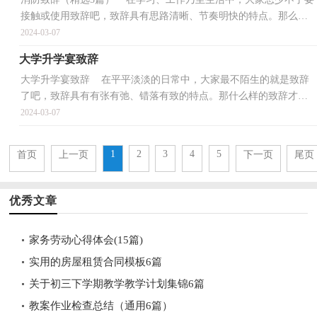
接触或使用致辞吧，致辞具有思路清晰、节奏明快的特点。那么你
有真正了解过致辞吗？以下是小编为大家整理的消防致辞（...
2024-03-07
大学升学宴致辞
大学升学宴致辞 在平平淡淡的日常中，大家最不陌生的就是致辞
了吧，致辞具有有张有弛、错落有致的特点。那什么样的致辞才具
有启发意义呢？以下是小编为大家收集的大学升学宴致...
2024-03-07
1
2
3
4
5
首页
上一页
下一页
尾页
优秀文章
家务劳动心得体会(15篇)
实用的房屋租赁合同模板6篇
关于初三下学期教学教学计划集锦6篇
教案作业检查总结（通用6篇）