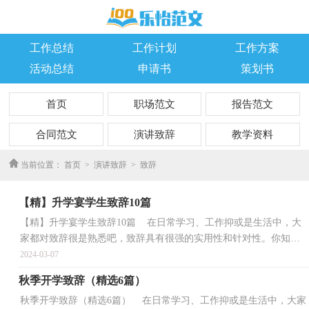
工作总结
工作计划
工作方案
活动总结
申请书
策划书
首页
职场范文
报告范文
合同范文
演讲致辞
教学资料
优秀作文
当前位置：
首页
>
演讲致辞
>
致辞
【精】升学宴学生致辞10篇
【精】升学宴学生致辞10篇 在日常学习、工作抑或是生活中，大
家都对致辞很是熟悉吧，致辞具有很强的实用性和针对性。你知道
什么样的致辞才是优秀的致辞吗？以下是小编为大家收...
2024-03-07
秋季开学致辞（精选6篇）
秋季开学致辞（精选6篇） 在日常学习、工作抑或是生活中，大家