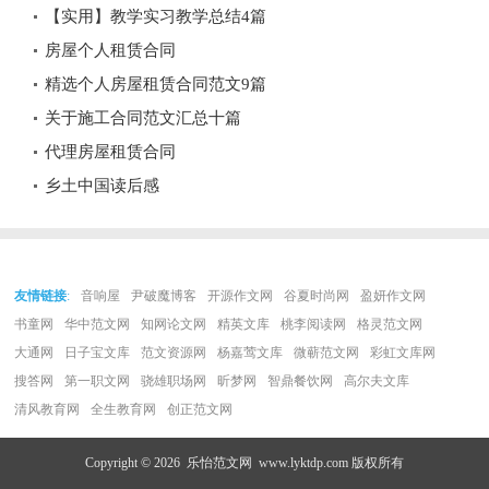
【实用】教学实习教学总结4篇
房屋个人租赁合同
精选个人房屋租赁合同范文9篇
关于施工合同范文汇总十篇
代理房屋租赁合同
乡土中国读后感
友情链接
:
音响屋
尹破魔博客
开源作文网
谷夏时尚网
盈妍作文网
书童网
华中范文网
知网论文网
精英文库
桃李阅读网
格灵范文网
大通网
日子宝文库
范文资源网
杨嘉莺文库
微蕲范文网
彩虹文库网
搜答网
第一职文网
骁雄职场网
昕梦网
智鼎餐饮网
高尔夫文库
清风教育网
全生教育网
创正范文网
Copyright © 2026
乐怡范文网
www.lyktdp.com 版权所有