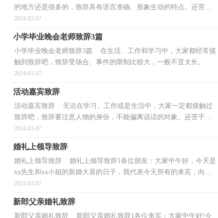
的地方还是很多的，致辞具有语言准确、形象生动的特点。还苦于
找不到有文采的致辞？以下是小编精心整理的“庆元...
2024-03-07
小学毕业晚会老师致辞3篇
小学毕业晚会老师致辞3篇 在生活、工作和学习中，大家都经常接
触到致辞吧，致辞受场合、事件的限制比较大，一般不宜太长。你
还在找寻优秀的致辞吗？下面是小编精心整理的小学毕...
2024-03-07
活动嘉宾致辞
活动嘉宾致辞 无论在学习、工作或是生活中，大家一定都接触过
致辞吧，致辞要注意人物的身份，不能偏离说话的对象。还苦于找
不到有文采的致辞？以下是小编整理的活动嘉宾致辞，欢迎...
2024-03-07
婚礼上领导致辞
婚礼上领导致辞 婚礼上领导致辞1各位朋友：大家中午好，今天是
xx先生和xx小姐的新婚大喜的日子，我代表今天所有的来宾，向他
们表示最衷心的祝愿，祝他们新婚快乐，幸福美满。新郎xx...
2024-03-07
新郎父亲婚礼致辞
新郎父亲婚礼致辞 新郎父亲婚礼致辞1各位来宾：大家中午好!今