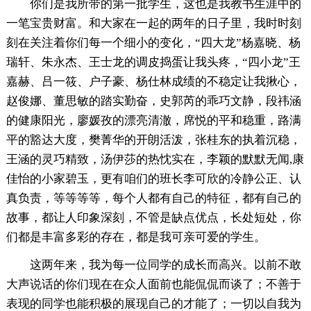
你们是我所带的第一批学生，这也是我教书生涯中的
一笔宝贵财富。和大家在一起的两年的日子里，我时时刻
刻在关注着你们每一个细小的变化，“四大龙”杨嘉晓、杨
瑞轩、朱永杰、王士龙的调皮捣蛋让我头疼，“四小龙”王
嘉赫、吕一筱、户子豪、杨仕林成绩的不稳定让我揪心，
赵俊娜、董思敏的踏实勤奋，史郭芮的乖巧文静，段祎涵
的健康阳光，廖媛孜的漂亮清澈，席悦的平和稳重，路满
平的豁达大度，樊菁华的开朗活泼，张桂东的执着沉稳，
王涵的灵巧精致，汤伊莎的热忱实在，李颖的默默无闻,康
佳怡的小家碧玉，更有咱们的班长李可欣的冷静公正、认
真负责，等等等等，每个人都有自己的特征，都有自己的
故事，都让人印象深刻，不管是缺点优点，长处短处，你
们都是丰富多彩的存在，都是我可亲可爱的学生。
这两年来，我为每一位同学的成长而高兴。以前不敢
大声说话的你们现在在众人面前也能侃侃而谈了；不善于
表现的同学也能积极的展现自己的才能了；一切以自我为