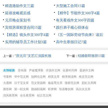
精选激励作文三篇
大型施工合同15篇
延禧攻略观后感
【精华】节能作文300字4篇
元旦晚会策划书
有关看戏作文300字四篇
宾馆房屋租赁合同15篇
践行弟子规心得体会
【精选】镜头作文300字4篇
《五一国际劳动节由来》读后
实用的辅导员工作计划3篇
感
高中生寒假日记7篇
“庆元旦”文艺汇演园长致
结婚新郎致辞13篇
上一篇：
下一篇：
辞
友情链接
:
音响屋
尹破魔博客
开源作文网
谷夏时尚网
盈妍作文网
书童网
华中范文网
知网论文网
精英文库
桃李阅读网
格灵范文网
大通网
日子宝文库
范文资源网
杨嘉莺文库
微蕲范文网
彩虹文库网
搜答网
第一职文网
骁雄职场网
昕梦网
智鼎餐饮网
高尔夫文库
清风教育网
全生教育网
创正范文网