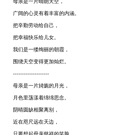
母亲是一片晴朗天空，
广阔的心灵有着丰富的内涵。
把辛勤劳动给自己，
把幸福快乐给儿女。
我们是一缕绚丽的朝霞，
围绕天空变得更加灿烂。
--------------------
母亲是一片旑旎的月光，
月色里荡漾着绵绵思念。
阴晴圆缺相聚离别，
近在咫尺远在天边，
只要想起母亲慈祥的笑脸，