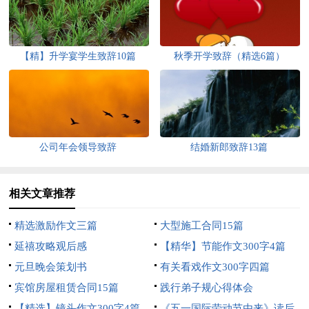
【精】升学宴学生致辞10篇
秋季开学致辞（精选6篇）
公司年会领导致辞
结婚新郎致辞13篇
相关文章推荐
精选激励作文三篇
大型施工合同15篇
延禧攻略观后感
【精华】节能作文300字4篇
元旦晚会策划书
有关看戏作文300字四篇
宾馆房屋租赁合同15篇
践行弟子规心得体会
【精选】镜头作文300字4篇
《五一国际劳动节由来》读后