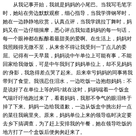
从我记事开始，我就是妈妈的小尾巴。当我写毛笔字
时，她站在旁边默默观察，细心指导，当我学弹钢琴时，
她在一边静静地欣赏，认真点评，当我学跳拉丁舞时，妈
妈又在一边仔细揣摩，悉心评点我知道妈妈的每一句话，
每一个眼神都在酝酿着最甜美的爱啊。在生活上，妈妈对
我照顾得无微不至，从来舍不得让我受到一丁点儿的委
屈。记得有一天早晨，妈妈说中午单位上可能有事，不能
回家给我做饭，可是中午我到了妈妈单位上，却不见妈妈
的'身影，我急得差点哭了起来。后来幸亏妈妈的同事将我
带到了食堂。我强忍住泪水，一边吃饭一边抱怨妈妈：不
是说好了在单位上等的吗?就在这时，妈妈端着一个饭盒
气喘吁吁地跑过来了，看着妈妈，我那不争气的眼泪终于
掉了下来。妈妈一边给我道歉，一边从饭盒中挑出好一点
的菜往我碗里夹。原来，妈妈单位上来的领导临时决定要
去乡下搞调查，为了赶上安排我的午餐，她在领导吃饭的
地方打了一个盒饭后便匆匆赶来了。