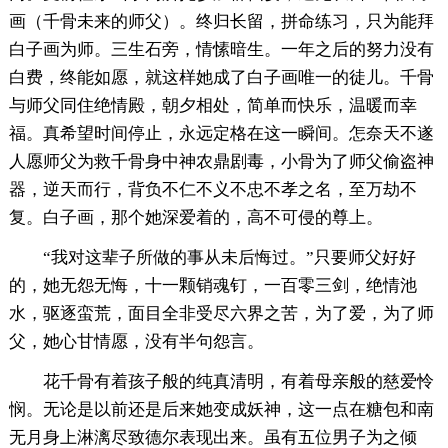
画（千骨未来的师父）。终归长留，拼命练习，只为能拜
白子画为师。三生石旁，情愫暗生。一年之后的努力没有
白费，终能如愿，就这样她成了白子画唯一的徒儿。千骨
与师父同住绝情殿，朝夕相处，简单而快乐，温暖而幸
福。真希望时间停止，永远定格在这一瞬间。怎奈天不遂
人愿师父为救千骨身中神农鼎剧毒，小骨为了师父偷盗神
器，逆天而行，背负不仁不义不忠不孝之名，至万劫不
复。白子画，那个她深爱着的，高不可侵的尊上。
“我对这辈子所做的事从未后悔过。”只要师父好好
的，她无怨无悔，十一颗销魂钉，一百零三剑，绝情池
水，驱逐蛮荒，面目全非受尽六界之苦，为了爱，为了师
父，她心甘情愿，没有半句怨言。
花千骨有着孩子般的纯真清明，有着母亲般的慈爱怜
悯。无论是以前还是后来她变成妖神，这一点在糖包和南
无月身上淋漓尽致德尔表现出来。虽有五位男子为之倾