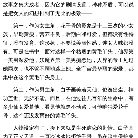
故事之集大成者，因为它的剧情设置，种种矛盾，可以说
是把女人的幻想推到了无比的极致——
第一，作为女主角，花千骨的形象是十二三岁的小女
孩，早期黄瘦，营养不良，后期白净可爱，但都没有性特
征，没有发育。这形象，不要说美丽性感，连女人味都没
有。可是在书中，面对这样一个枯瘦的黄毛丫头，仙界第
一美男深爱他，妖魔界第一美男痴恋她，人界的帝王见过
她两次，也不管不顾地迷上她。全宇宙最华丽的宠爱，都
集中在这个黄毛丫头身上。
第二，作为男主角，白子画美若天仙、俊逸出尘、神
功盖世、无所不能。而且，在他过往几百年的生命中，有
多少仙女爱慕他，看见他就走不动路，可他唯独爱花千
骨，这个还没发育好的黄毛丫头。
人物设定有了，接下来就是生死虐恋的剧情。白子画
为了正义天道，一直冷冰冰地拒绝千骨，虽在暗中保护关