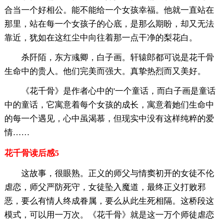
合当一个好相公。能不能给一个女孩幸福。他就一直站在
那里，站在每一个女孩子的心底，是那么期盼，却又无法
靠近，犹如在这红尘中向往着那一点干净的梨花白。
杀阡陌，东方彧卿，白子画。轩辕郎都可说是花千骨
生命中的贵人。他们完美而强大。真挚热烈而又美好。
《花千骨》是作者心中的'一个童话，而白子画是童话
中的童话，它寓意着每个女孩的成长，寓意着她们生命中
的每一个遇见，心中虽渴慕，但现实中没有这样纯粹的爱
情……
花千骨读后感5
这故事，很眼熟。正义的师父与情窦初开的女徒不伦
虐恋，师父严防死守，女徒坠入魔道，最终正义打败邪
恶，要么有情人终成眷属，要么从此生死相隔。这桥段这
模式，可以用一万次。《花千骨》就是这一万个师徒虐恋