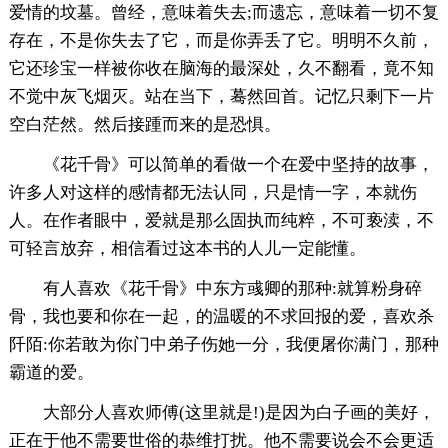
爱情的坟墓。曾经，意味着失去;而遗忘，意味着一切不复
存在，不是你失去了它，而是你弄丢了它。明明不久前，
它还珍宝一样被你收在脑海的最深处，久不翻看，竟不知
不觉中灰飞烟灭。站在当下，蓦然回首。记忆只剩下一片
空白茫然。然后接踵而来的是恐惧。
《花千骨》可以简单的看做一个在爱中坚持的故事，
许多人对这样的感情都无法认同，只是情一字，本就伤
人。在作者眼中，爱就是那么固执而纯粹，不可亵渎，不
可轻言放弃，相信看过这本书的人儿一定能懂。
有人喜欢《花千骨》中东方彧卿的那种:就算粉身碎
骨，我也要和你在一起，的温暖的不求回报的爱，喜欢杀
阡陌:你若敢为你门中弟子伤她一分，我便屠你满门，那种
霸道的爱。
大部分人喜欢师傅(这里就是!)是因为白子画的美好，
正在于他不需要世俗的恭维打扰。他不需要说会不会更适