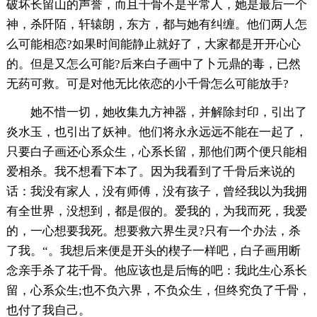
破坏长留山的声誉，而且千骨不是平常人，她是最后一个
神，杀阡陌，轩辕朗，东方，都与她有纠缠。他们两人怎
么可能相恋?如果时间能静止就好了，大家都是开开心心
的。但是又怎么可能?后来白子画中了卜元鼎的毒，已然
无药可救。可是对他无比依恋的小千骨怎么可能放手?
她不惜一切，她收集九方神器，并解除封印，引出了
炎水玉，也引出了妖神。他们将永永远远不能在一起了，
只要白子画还心系众生，心系长留，那他们两个便只能相
爱相杀。我不想看下本了。因为我看到了千骨后来说的
话：我没有家人，没有师傅，没有孩子，曾经我以为我拥
有全世界，没想到，都是假的。爱我的，为我而死，我爱
的，一心想要我死。想要救六界生灵?只有一个办法，杀
了我。“。我想后来便是开头的楔子一样吧，白子画用断
念亲手杀了花千骨。他应该也是后悔的吧：我此生心系长
留，心系众生;也不负六界，不负众生，但终究负了千骨，
也付了我自己。