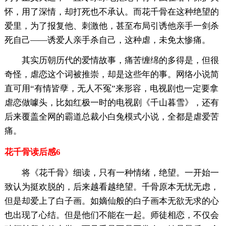
怀，用了深情，却打死也不承认。而花千骨在这种绝望的
爱里，为了报复他、刺激他，甚至布局引诱他亲手一剑杀
死自己——诱爱人亲手杀自己，这种虐，未免太惨痛。
其实历朝历代的爱情故事，痛苦缠绵的多得是，但很
奇怪，虐恋这个词被推崇，却是这些年的事。网络小说简
直可用“有情皆孽，无人不冤”来形容，电视剧也一定要拿
虐恋做噱头，比如红极一时的电视剧《千山暮雪》，还有
后来覆盖全网的霸道总裁小白兔模式小说，全都是虐爱苦
痛。
花千骨读后感6
将《花千骨》细读，只有一种情绪，绝望。一开始一
致认为挺欢脱的，后来越看越绝望。千骨原本无忧无虑，
但是却爱上了白子画。如嫡仙般的白子画本无欲无求的心
也出现了心结。但是他们不能在一起。师徒相恋，不仅会