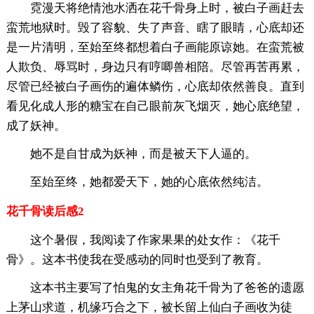
霓漫天将绝情池水洒在花千骨身上时，被白子画赶去
蛮荒地狱时。毁了容貌、失了声音、瞎了眼睛，心底却还
是一片清明，至始至终都想着白子画能原谅她。在蛮荒被
人欺负、辱骂时，身边只有哼唧兽相陪。尽管再苦再累，
尽管已经被白子画伤的遍体鳞伤，心底却依然善良。直到
看见化成人形的糖宝在自己眼前灰飞烟灭，她心底绝望，
成了妖神。
她不是自甘成为妖神，而是被天下人逼的。
至始至终，她都爱天下，她的心底依然纯洁。
花千骨读后感2
这个暑假，我阅读了作家果果的处女作：《花千
骨》。这本书使我在受感动的同时也受到了教育。
这本书主要写了怕鬼的女主角花千骨为了爸爸的遗愿
上茅山求道，机缘巧合之下，被长留上仙白子画收为徒