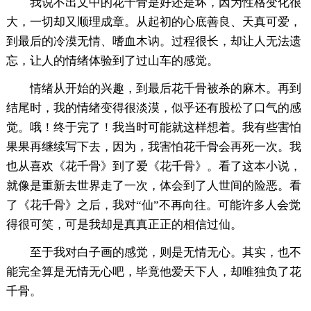
我说不出文中的花千骨是好还是坏，因为性格变化很
大，一切却又顺理成章。从起初的心底善良、天真可爱，
到最后的冷漠无情、嗜血木讷。过程很长，却让人无法遗
忘，让人的情绪体验到了过山车的感觉。
情绪从开始的兴趣，到最后花千骨被杀的麻木。再到
结尾时，我的情绪变得很淡漠，似乎还有股松了口气的感
觉。哦！终于完了！我当时可能就这样想着。我有些害怕
果果再继续写下去，因为，我害怕花千骨会再死一次。我
也从喜欢《花千骨》到了爱《花千骨》。看了这本小说，
就像是重新去世界走了一次，体会到了人世间的险恶。看
了《花千骨》之后，我对“仙”不再向往。可能许多人会觉
得很可笑，可是我却是真真正正的相信过仙。
至于我对白子画的感觉，则是无情无心。其实，也不
能完全算是无情无心吧，毕竟他爱天下人，却唯独负了花
千骨。