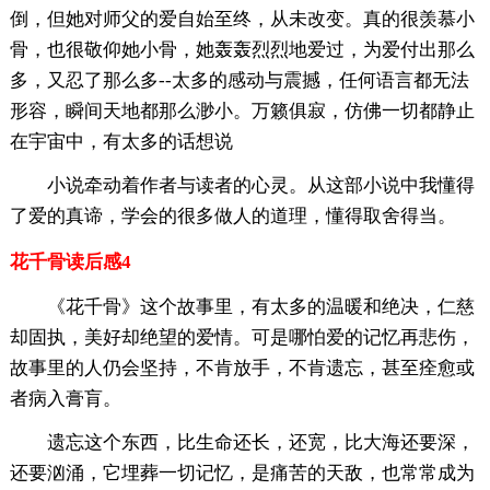
倒，但她对师父的爱自始至终，从未改变。真的很羡慕小
骨，也很敬仰她小骨，她轰轰烈烈地爱过，为爱付出那么
多，又忍了那么多‐‐太多的感动与震撼，任何语言都无法
形容，瞬间天地都那么渺小。万籁俱寂，仿佛一切都静止
在宇宙中，有太多的话想说
小说牵动着作者与读者的心灵。从这部小说中我懂得
了爱的真谛，学会的很多做人的道理，懂得取舍得当。
花千骨读后感4
《花千骨》这个故事里，有太多的温暖和绝决，仁慈
却固执，美好却绝望的爱情。可是哪怕爱的记忆再悲伤，
故事里的人仍会坚持，不肯放手，不肯遗忘，甚至痊愈或
者病入膏肓。
遗忘这个东西，比生命还长，还宽，比大海还要深，
还要汹涌，它埋葬一切记忆，是痛苦的天敌，也常常成为