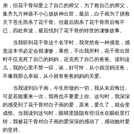
弟，但花千骨却爱上了自己的师父，为了救自己的师父，
集齐九方神器不小心放妖神出世，最后，白子画为了拯救
天下苍生而杀了花千骨。但最后因杀了花千骨而后悔不
已，四处奔波，最后找到了花千骨的转世的凄惨故事。
当我听到花千骨这个名字时，我突然有一种感觉，感
觉这本书必定会很凄惨，果然，不出我所料，花千骨出世
时不仅克死了自己的妈妈，还克死了自己的爸爸。读到这
儿，我的心里不禁一叹，诶，好可怜，从小就没妈没爸，
不像我那么幸福，从小就有爸爸妈妈的关爱。
当我读到白子画，今生所做的一切，我从未后悔过。
可是若能重来一次，我再也不要爱上你。这句时，我深深
的感受到了花千骨对白子画的爱，原来，爱久了，就会变
成恨。当我读到这句时，眼睛里隐隐有些泪水在眼眶里打
转，我被花千骨对白子画的爱深深的感动了，感动她对爱
的坚持。