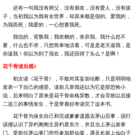
还有一句我没有师父，没有朋友，没有爱人，没有孩
子，当初我以为我有全世界，却原来都是假的。爱我的，
为我而死；我爱的，一心想要我死。
我信的，背叛我；我依赖的，舍弃我。我什么也不
要，什么也不求，只想简单地活着，可是是老天逼我，是
你逼我！你以为到了现在，我还回得了头么？是啊！
花千骨读后感3
初次读《花千骨》，不敢对其妄加论断，只是弱弱地
发表一下自己的感受。读前几章我还以为它是部恐怖小
说，后来明白了原来是花千骨命格异数，才会导致以后接
二连三的事情发生，于是带着好奇读完了这本书。
花千骨为保全自己和完成爹爹遗愿去茅山百事，误打
误撞认识了异朽阁阁主异朽君东方，并且当上茅山派掌
门。受前任茅山掌门所托参加群仙宴，遇见长留上仙白子