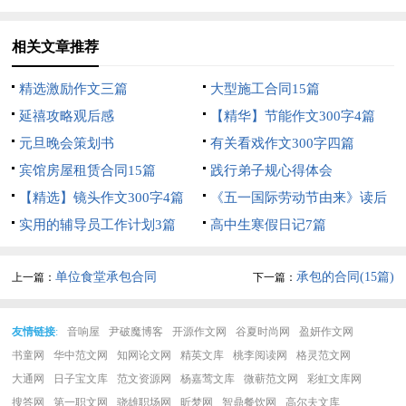
相关文章推荐
精选激励作文三篇
大型施工合同15篇
延禧攻略观后感
【精华】节能作文300字4篇
元旦晚会策划书
有关看戏作文300字四篇
宾馆房屋租赁合同15篇
践行弟子规心得体会
【精选】镜头作文300字4篇
《五一国际劳动节由来》读后
实用的辅导员工作计划3篇
感
高中生寒假日记7篇
单位食堂承包合同
承包的合同(15篇)
上一篇：
下一篇：
友情链接
:
音响屋
尹破魔博客
开源作文网
谷夏时尚网
盈妍作文网
书童网
华中范文网
知网论文网
精英文库
桃李阅读网
格灵范文网
大通网
日子宝文库
范文资源网
杨嘉莺文库
微蕲范文网
彩虹文库网
搜答网
第一职文网
骁雄职场网
昕梦网
智鼎餐饮网
高尔夫文库