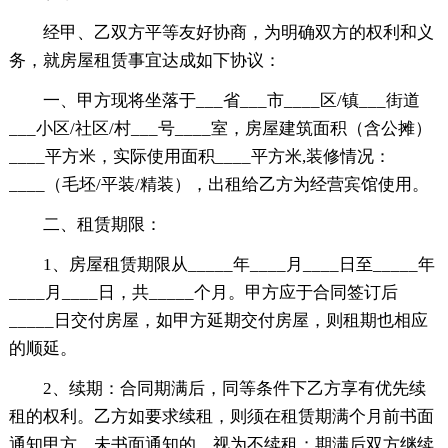
经甲、乙双方平等友好协商，为明确双方的权利和义
务，就房屋租赁事宜达成如下协议：
一、甲方现将坐落于___省___市____区/镇___街道
___小区/社区/村___号____室，房屋建筑面积（含公摊）
____平方米，实际使用面积____平方米,装修情况：
____（毛坯/平装/精装），出租给乙方为经营宾馆使用。
二、租赁期限：
1、房屋租赁期限从_____年____月____日至_____年
____月____日，共_____个月。甲方应于合同签订后
_____日交付房屋，如甲方延期交付房屋，则租期也相应
的顺延。
2、续期：合同期满后，同等条件下乙方享有优先续
租的权利。乙方如要求续租，则须在租赁期满个月前书面
通知甲方，未书面通知的，视为不续租；期满后双方继续