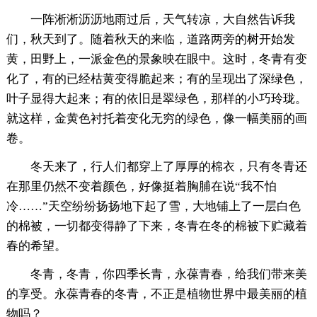
一阵淅淅沥沥地雨过后，天气转凉，大自然告诉我
们，秋天到了。随着秋天的来临，道路两旁的树开始发
黄，田野上，一派金色的景象映在眼中。这时，冬青有变
化了，有的已经枯黄变得脆起来；有的呈现出了深绿色，
叶子显得大起来；有的依旧是翠绿色，那样的小巧玲珑。
就这样，金黄色衬托着变化无穷的绿色，像一幅美丽的画
卷。
冬天来了，行人们都穿上了厚厚的棉衣，只有冬青还
在那里仍然不变着颜色，好像挺着胸脯在说“我不怕
冷……”天空纷纷扬扬地下起了雪，大地铺上了一层白色
的棉被，一切都变得静了下来，冬青在冬的棉被下贮藏着
春的希望。
冬青，冬青，你四季长青，永葆青春，给我们带来美
的享受。永葆青春的冬青，不正是植物世界中最美丽的植
物吗？