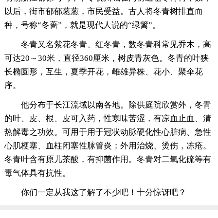
以后，街市郁郁葱葱，市民受益。古人将冬青树排直而
种，号称“冬蔷”，就是现代人说的“绿篱”。
冬青又名紫花冬青、红冬青，数冬青科常见乔木，高
可达20～30米，直径360厘米，树皮青灰色。冬青的叶狭
长椭圆形，互生，夏季开花，雌雄异株、花小、聚伞花
序。
他分布于长江流域以南各地。除供庭院欣赏外，冬青
的叶、皮、根、皮可入药，性寒味苦涩，有凉血止血、清
热解毒之功效。可用于用于冠状动脉硬化性心脏病、急性
心肌梗塞、血柱闭塞性脉管炎；外用治烧、烫伤，冻疮。
冬青叶含有原儿茶酸，有抑菌作用。冬青对二氧化硫等有
毒气体具有抗性。
你们一定从我这了解了不少吧！十分惊讶吧？