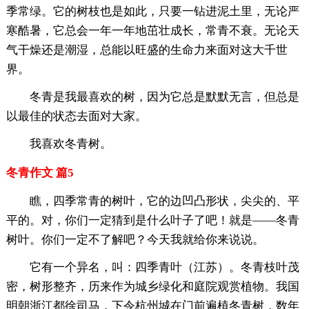
季常绿。它的树枝也是如此，只要一钻进泥土里，无论严
寒酷暑，它总会一年一年地茁壮成长，常青不衰。无论天
气干燥还是潮湿，总能以旺盛的生命力来面对这大千世
界。
冬青是我最喜欢的树，因为它总是默默无言，但总是
以最佳的状态去面对大家。
我喜欢冬青树。
冬青作文 篇5
瞧，四季常青的树叶，它的边凹凸形状，尖尖的、平
平的。对，你们一定猜到是什么叶子了吧！就是——冬青
树叶。你们一定不了解吧？今天我就给你来说说。
它有一个异名，叫：四季青叶（江苏）。冬青枝叶茂
密，树形整齐，历来作为城乡绿化和庭院观赏植物。我国
明朝浙江都徐司马，下令杭州城在门前遍植冬青树，数年