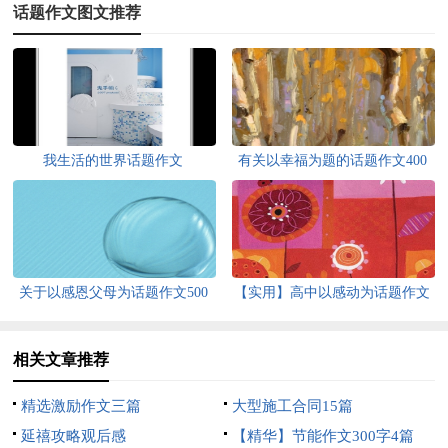
话题作文图文推荐
我生活的世界话题作文
有关以幸福为题的话题作文400
字汇总五篇
关于以感恩父母为话题作文500
【实用】高中以感动为话题作文
字集锦6篇
500字3篇
相关文章推荐
精选激励作文三篇
大型施工合同15篇
延禧攻略观后感
【精华】节能作文300字4篇