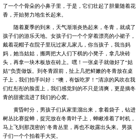
了一个个骨朵的小鼻子里，于是，它们壮起了胆量随着花
香，开始努力地生长起来。
随着夏季的到来，天气渐渐炎热起来，冬青，就成了
孩子们的游乐天地。女孩子们一个个穿着漂亮的小裙子，
戴着花帽子在院子里玩过家儿家儿，你当孩子，我当妈
妈，她当姑姑，搬两把大人们下棋的小凳子，拿几块砖
头，再拿一块木板放在砖上。嘿！一张桌子就做好了“姑
姑”负责做饭。到冬青跟前，扯上几把鲜嫩的冬青放在桌
子上，我们拍手叫好：“噢，有饭吃罗！”清凉的风吹在我
们红彤彤的脸蛋上，我们感觉到的不只是清爽，更是摘冬
青的甜蜜流进了我们的心窝。
黄昏时分，男孩子们从家里溜出来，拿着袋子，钻进
树丛比赛捉蝉，捉完放在冬青叶子上，蝉瞅准着了时机，
马上飞到那茂密的`冬青丛里，再也不敢露出头来。男孩
子们一个个拍着手大笑。