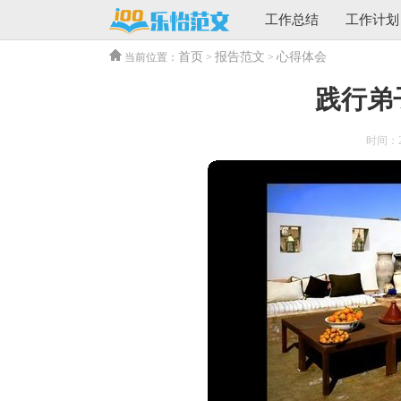
工作总结
工作计划
首页
报告范文
心得体会
当前位置：
>
>
践行弟
时间：202