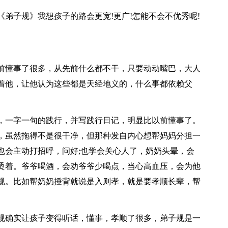
弟子规》我想孩子的路会更宽!更广!怎能不会不优秀呢!
前懂事了很多，从先前什么都不干，只要动动嘴巴，大人
着他，让他认为这些都是天经地义的，什么事都依赖父
，一字一句的践行，并写践行日记，明显比以前懂事了。
，虽然拖得不是很干净，但那种发自内心想帮妈妈分担一
也会主动打招呼，问好;也学会关心人了，奶奶头晕，会
烫着。爷爷喝酒，会劝爷爷少喝点，当心高血压，会为他
规。比如帮奶奶捶背就说是入则孝，就是要孝顺长辈，帮
规确实让孩子变得听话，懂事，孝顺了很多，弟子规是一