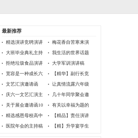
最新推荐
精选演讲竞聘演讲
梅花香自苦寒来演
稿模板锦集8篇
讲稿
大班毕业典礼主持
我生活的世界话题
稿15篇
作文
拒绝垃圾食品演讲
大学军训演讲稿
稿
宽容是一种成长六
【精华】副行长竞
年级作文
聘岗位演讲稿3篇
文艺汇演邀请函
让真情流露六年级
作文300字合集7篇
庆六一文艺汇演主
几十年同学聚会邀
持稿
请函
关于展会邀请函10
有关以幸福为题的
篇
话题作文400字汇总五
精选感恩母校高中
【精品】责任演讲
篇
作文800字合集八篇
稿范文汇总九篇
医院年会的主持稿
【精】升学宴学生
致辞10篇