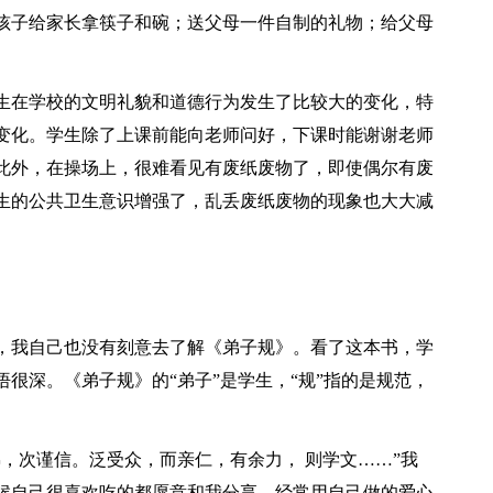
孩子给家长拿筷子和碗；送父母一件自制的礼物；给父母
生在学校的文明礼貌和道德行为发生了比较大的变化，特
变化。学生除了上课前能向老师问好，下课时能谢谢老师
此外，在操场上，很难看见有废纸废物了，即使偶尔有废
生的公共卫生意识增强了，乱丢废纸废物的现象也大大减
，我自己也没有刻意去了解《弟子规》。看了这本书，学
很深。《弟子规》的“弟子”是学生，“规”指的是规范，
，次谨信。泛受众，而亲仁，有余力， 则学文……”我
候自己很喜欢吃的都愿意和我分享，经常用自己做的爱心