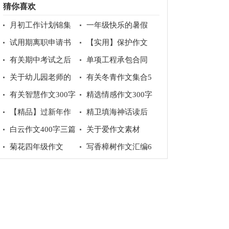
猜你喜欢
月初工作计划锦集
一年级快乐的暑假
10篇
作文6篇
试用期离职申请书
【实用】保护作文
300字3篇
有关期中考试之后
单项工程承包合同
作文集合八篇
15篇
关于幼儿园老师的
有关冬青作文集合5
辞职报告五篇
篇
有关智慧作文300字
精选情感作文300字
4篇
集锦八篇
【精品】过新年作
精卫填海神话读后
文300字锦集八篇
感
白云作文400字三篇
关于爱作文素材
菊花四年级作文
写香樟树作文汇编6
篇