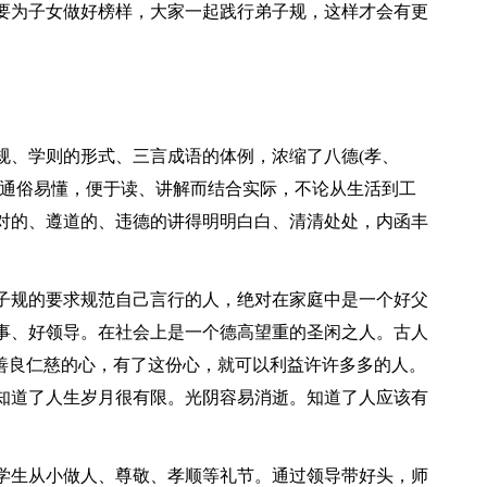
要为子女做好榜样，大家一起践行弟子规，这样才会有更
规、学则的形式、三言成语的体例，浓缩了八德(孝、
其通俗易懂，便于读、讲解而结合实际，不论从生活到工
对的、遵道的、违德的讲得明明白白、清清处处，内函丰
。
子规的要求规范自己言行的人，绝对在家庭中是一个好父
事、好领导。在社会上是一个德高望重的圣闲之人。古人
颗善良仁慈的心，有了这份心，就可以利益许许多多的人。
知道了人生岁月很有限。光阴容易消逝。知道了人应该有
。
学生从小做人、尊敬、孝顺等礼节。通过领导带好头，师