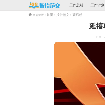
工作总结
工作计划
首页
报告范文
观后感
当前位置：
>
>
延禧
时间：202