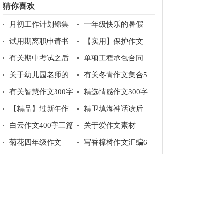
猜你喜欢
月初工作计划锦集
一年级快乐的暑假
10篇
作文6篇
试用期离职申请书
【实用】保护作文
300字3篇
有关期中考试之后
单项工程承包合同
作文集合八篇
15篇
关于幼儿园老师的
有关冬青作文集合5
辞职报告五篇
篇
有关智慧作文300字
精选情感作文300字
4篇
集锦八篇
【精品】过新年作
精卫填海神话读后
文300字锦集八篇
感
白云作文400字三篇
关于爱作文素材
菊花四年级作文
写香樟树作文汇编6
篇