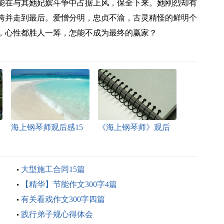
能在与其她妃嫔斗争中占据上风，保全下来。她刚烈却有
垮并走到最后。爱憎分明，忠贞不渝，古灵精怪的鲜明个
，心性都胜人一筹，怎能不成为最终的赢家？
海上钢琴师观后感15
《海上钢琴师》观后
篇
感
大型施工合同15篇
【精华】节能作文300字4篇
有关看戏作文300字四篇
践行弟子规心得体会