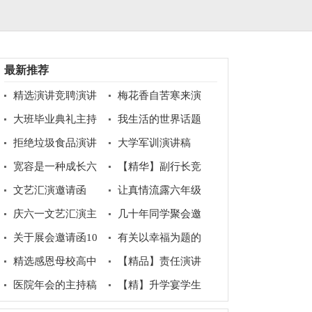
最新推荐
精选演讲竞聘演讲
梅花香自苦寒来演
稿模板锦集8篇
讲稿
大班毕业典礼主持
我生活的世界话题
稿15篇
作文
拒绝垃圾食品演讲
大学军训演讲稿
稿
宽容是一种成长六
【精华】副行长竞
年级作文
聘岗位演讲稿3篇
文艺汇演邀请函
让真情流露六年级
作文300字合集7篇
庆六一文艺汇演主
几十年同学聚会邀
持稿
请函
关于展会邀请函10
有关以幸福为题的
篇
话题作文400字汇总五
精选感恩母校高中
【精品】责任演讲
篇
作文800字合集八篇
稿范文汇总九篇
医院年会的主持稿
【精】升学宴学生
致辞10篇