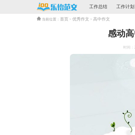
工作总结
工作计划
首页
优秀作文
高中作文
当前位置：
>
>
感动高
时间：202