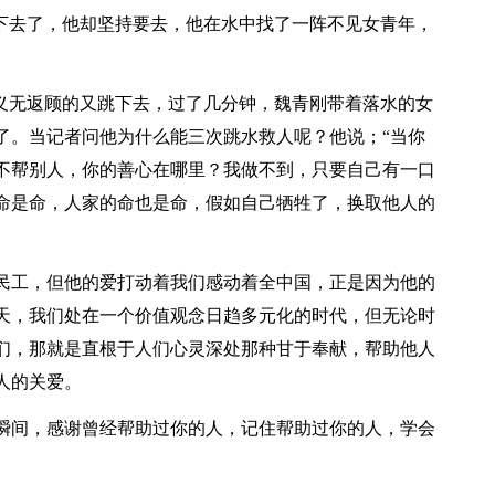
别下去了，他却坚持要去，他在水中找了一阵不见女青年，
刚义无返顾的又跳下去，过了几分钟，魏青刚带着落水的女
了。当记者问他为什么能三次跳水救人呢？他说；“当你
不帮别人，你的善心在哪里？我做不到，只要自己有一口
命是命，人家的命也是命，假如自己牺牲了，换取他人的
民工，但他的爱打动着我们感动着全中国，正是因为他的
天，我们处在一个价值观念日趋多元化的时代，但无论时
们，那就是直根于人们心灵深处那种甘于奉献，帮助他人
人的关爱。
瞬间，感谢曾经帮助过你的人，记住帮助过你的人，学会