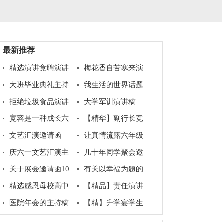
最新推荐
精选演讲竞聘演讲
梅花香自苦寒来演
稿模板锦集8篇
讲稿
大班毕业典礼主持
我生活的世界话题
稿15篇
作文
拒绝垃圾食品演讲
大学军训演讲稿
稿
宽容是一种成长六
【精华】副行长竞
年级作文
聘岗位演讲稿3篇
文艺汇演邀请函
让真情流露六年级
作文300字合集7篇
庆六一文艺汇演主
几十年同学聚会邀
持稿
请函
关于展会邀请函10
有关以幸福为题的
篇
话题作文400字汇总五
精选感恩母校高中
【精品】责任演讲
篇
作文800字合集八篇
稿范文汇总九篇
医院年会的主持稿
【精】升学宴学生
致辞10篇