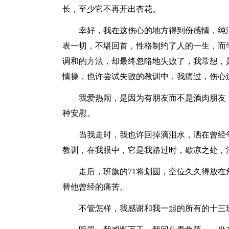
长，至少它不再开出杏花。
幸好，我在这伤心的地方得到份感情，纯
表一切，不堪回首，性格制约了人的一生，而
调和的方法，却最终忽略地失败了，我常想，
情操，也许尝试失败的教训中，我痛过，伤心
我爱热闹，是因为有朋友而不是酒肉朋友
种安慰。
当我走时，我也许回掉滴泪水，洒在曾经
教训，在我眼中，它是我路过时，歇凉之处，
走后，班旗的71将划圆，空位久久得放
替他曾经的痛苦。
不管怎样，我感谢和我一起的所有的十三