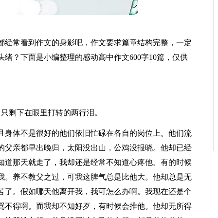
都经常看到作文的身影吧，作文要求篇章结构完整，一定
绪？下面是小编整理的感动高中作文600字10篇，仅供
。只剩下在眼里打转的两行泪。
且身体不是很好的他们依旧忙碌在各自的岗位上。他们流
的父亲都早出晚归，太阳没出山，公鸡没报晓。他却已经
不知道那天就走了，我却还是经常不知道心疼他。有的时候
我。养不教父之过，可我这脾气总是比他大。他却总是无
苦了。假如哪天他离开我，我可怎么办啊。我现在还是个
骂不得啊。而我却不知好歹，有时候会推他。他却无所得