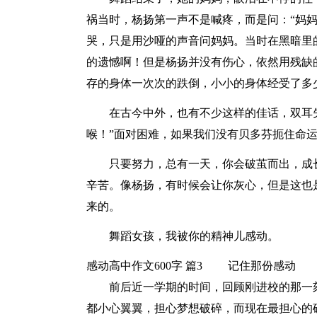
祸当时，杨扬第一声不是喊疼，而是问：“妈妈
哭，只是用沙哑的声音问妈妈。当时在黑暗里
的遗憾啊！但是杨扬并没有伤心，依然用残缺
存的身体一次次的跌倒，小小的身体经受了多
在古今中外，也有不少这样的佳话，双耳
喉！”面对困难，如果我们没有贝多芬扼住命
只要努力，总有一天，你会破茧而出，成
辛苦。像杨扬，有时候会让你灰心，但是这也
来的。
舞蹈女孩，我被你的精神儿感动。
感动高中作文600字 篇3 记住那份感动
前后近一学期的时间，回顾刚进校的那一
都小心翼翼，担心梦想破碎，而现在最担心的