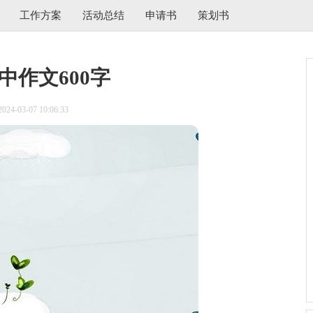
工作方案
活动总结
申请书
策划书
中作文600字
4-03-07 10:06:33