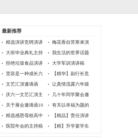
最新推荐
精选演讲竞聘演讲
梅花香自苦寒来演
稿模板锦集8篇
讲稿
大班毕业典礼主持
我生活的世界话题
稿15篇
作文
拒绝垃圾食品演讲
大学军训演讲稿
稿
宽容是一种成长六
【精华】副行长竞
年级作文
聘岗位演讲稿3篇
文艺汇演邀请函
让真情流露六年级
作文300字合集7篇
庆六一文艺汇演主
几十年同学聚会邀
持稿
请函
关于展会邀请函10
有关以幸福为题的
篇
话题作文400字汇总五
精选感恩母校高中
【精品】责任演讲
篇
作文800字合集八篇
稿范文汇总九篇
医院年会的主持稿
【精】升学宴学生
致辞10篇