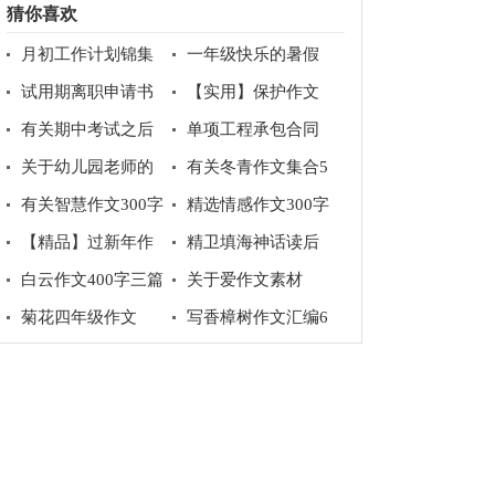
猜你喜欢
月初工作计划锦集
一年级快乐的暑假
10篇
作文6篇
试用期离职申请书
【实用】保护作文
300字3篇
有关期中考试之后
单项工程承包合同
作文集合八篇
15篇
关于幼儿园老师的
有关冬青作文集合5
辞职报告五篇
篇
有关智慧作文300字
精选情感作文300字
4篇
集锦八篇
【精品】过新年作
精卫填海神话读后
文300字锦集八篇
感
白云作文400字三篇
关于爱作文素材
菊花四年级作文
写香樟树作文汇编6
篇