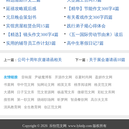
延禧攻略观后感
【精华】节能作文300字4篇
元旦晚会策划书
有关看戏作文300字四篇
宾馆房屋租赁合同15篇
践行弟子规心得体会
【精选】镜头作文300字4篇
《五一国际劳动节由来》读后
实用的辅导员工作计划3篇
感
高中生寒假日记7篇
公司十周年庆邀请函相关
关于展会邀请函10篇
上一篇：
下一篇：
范文
友情链接
:
音响屋
尹破魔博客
开源作文网
谷夏时尚网
盈妍作文网
书童网
华中范文网
知网论文网
精英文库
桃李阅读网
格灵范文网
大通网
日子宝文库
范文资源网
杨嘉莺文库
微蕲范文网
彩虹文库网
搜答网
第一职文网
骁雄职场网
昕梦网
智鼎餐饮网
高尔夫文库
清风教育网
全生教育网
创正范文网
Copyright © 2026
乐怡范文网
www.lyktdp.com 版权所有