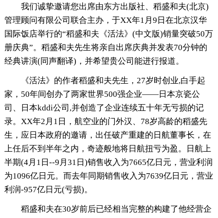
我们诚挚邀请您出席由东方出版社、稻盛和夫(北京)
管理顾问有限公司联合主办，于XX年1月9日在北京汉华
国际饭店举行的“稻盛和夫《活法》(中文版)销量突破50万
册庆典”。稻盛和夫先生将亲自出席庆典并发表70分钟的
经典讲演(同声翻译)，并希望贵公司能进行报道。
《活法》的作者稻盛和夫先生，27岁时创业,白手起
家，50年间创办了两家世界500强企业——日本京瓷公
司、日本kddi公司,并创造了企业连续五十年无亏损的记
录。XX年2月1日，航空业的门外汉、78岁高龄的稻盛先
生，应日本政府的邀请，出任破产重建的日航董事长，在
上任后不到半年之内，奇迹般地将日航扭亏为盈。日航上
半期(4月1日--9月31日)销售收入为7665亿日元，营业利润
为1096亿日元。而去年同期销售收入为7639亿日元，营业
利润-957亿日元(亏损)。
稻盛和夫在30岁前后已经相当完整的构建了他经营企