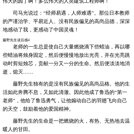
伟大的园丁啊！多么伟大的人类建筑工程师啊！
司马光说过：“经师易遇，人师难遇”。那位日本教师
的严谨治学、平易近人、没有民族偏见的高尚品德，深深
地感动了我，更感动了中国灵魂！
藤野先生读后感4
老师的一生总是使自己大量燃烧滴下些蜡油，再以哪
些蜡油将烛身固定，然后便慢慢地放出光亮，并在光亮跳
动时剪短烛芯，贡献一分又一分的生命。然后便淡淡地消
逝，熄灭……
藤野先生独有的是没有民族偏见的高尚品格。他的生
活如此奔腾不息，又如此清澈。因此他成了鲁迅的“第一
老师”，他给了鲁迅勇气，让他煽动自己的羽翅飞向自己
的天空，鼓励着他的爱国精神。
藤野先生的生命是一把燃烧的火，有热、无热地去温
暖人的甘田。