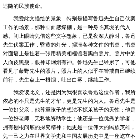
追随的民族使命。
我爱此文描绘的景象，特别是描写鲁迅先生自己伏案
工作的场景，那种画面感爆棚，是一种身临其境的代入
感。闭上眼睛凭借这些文字想象，已是夜深人静时，鲁迅
先生伏案工作，昏黄的灯光，摆满各种文件的书桌，书桌
对面墙上是挂着一张用精美相框镶着黑白照片。照片中的
人面皮黑瘦，眼神却炯炯有神。鲁迅先生已经累了，可他
看见了藤野先生的照片，照片上的人似乎在警戒自己继续
前行，先生点上一根烟，吐出白雾，继续工作。
我爱读此文，还是因为我很喜欢鲁迅这位作者，我所
依恋的不只是先生的才华，更是先生的为人。鲁迅先生是
一位好父亲，他尊重孩子的想法不扼杀孩子的天性；他是
一位好老师，无私地资助学生；他还是一位优秀的学者，
拥有刨根问底的探究精神；他更是一位伟大的民族英雄，
凭一己之力在世界文学史和中国发展历史中是一座屹立不