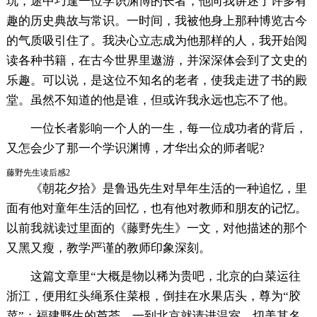
玩，途中巧逢一位学识渊博的长者，他向我讲述了许多有
趣的历史典故与常识。一时间，我被他身上那种博览古今
的气质吸引住了。我决心立志成为他那样的人，我开始阅
读各种书籍，在古今世界里遨游，并深深体会到了文史的
乐趣。可以说，是这位不知名的老者，使我走进了书的殿
堂。虽然不知道的他是谁，但或许我永远也忘不了他。
一位长者影响一个人的一生，每一位成功者的背后，
又怎会少了那一个学识渊博，才华出众的师者呢?
藤野先生读后感2
《朝花夕拾》是鲁迅先生对早年生活的一种追忆，里
面有他对童年生活的回忆，也有他对教师和朋友的记忆。
以前我就读过里面的《藤野先生》一文，对他描述的那个
又黑又瘦，教学严谨的教师印象深刻。
这篇文章里“大概是物以稀为贵吧，北京的白菜运往
浙江，便用红头绳系住菜根，倒挂在水果店头，尊为“胶
菜”；福建野生的芦荟，一到北京就请进温室，切美其名