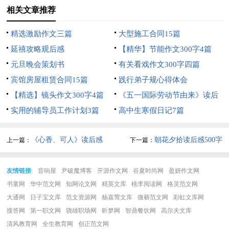
相关文章推荐
精选激励作文三篇
大型施工合同15篇
延禧攻略观后感
【精华】节能作文300字4篇
元旦晚会策划书
有关看戏作文300字四篇
宾馆房屋租赁合同15篇
践行弟子规心得体会
【精选】镜头作文300字4篇
《五一国际劳动节由来》读后
实用的辅导员工作计划3篇
感
高中生寒假日记7篇
《心香、可人》读后感
朝花夕拾读后感500字
上一篇：
下一篇：
友情链接
:
音响屋
尹破魔博客
开源作文网
谷夏时尚网
盈妍作文网
书童网
华中范文网
知网论文网
精英文库
桃李阅读网
格灵范文网
大通网
日子宝文库
范文资源网
杨嘉莺文库
微蕲范文网
彩虹文库网
搜答网
第一职文网
骁雄职场网
昕梦网
智鼎餐饮网
高尔夫文库
清风教育网
全生教育网
创正范文网