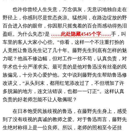
也许你曾经人生失意，万念俱灰，无意识地独自走在
野径上，你感到尽是世态炎凉。猛然间，在路边绽放的野
百合进入你的眼帘，你因那只摇曳着的百合而感动得热泪
盈眶。为什么失态?是
……此处隐藏4545个字……
手，叫
车里的客人大家小心些。”你看，这样一个不注重打扮的
人竟然让鲁迅先生记了几十年。藤野先生到底有怎样的魅
力呢？他虽不修边幅，但对工作一丝不苟，认真负责，对
学术也十分严谨求实。最可贵的是他对鲁迅没有丝毫的民
族偏见，十分关心爱护他。文中说到藤野先生帮助鲁迅修
改讲义，“从头到末，都用红笔添改过了，不但增加了许
多脱漏的地方，连文法错误，也都一一订正”。这样认真
负责的好老师怎能不让人敬佩呢？
在日本饱受民族歧视的鲁迅，在藤野先生身上，感受
到了没有歧视的真诚的教师之爱。对于鲁迅而言，藤野先
生绝对称得上是一位良师。所以，老师的照相至今还挂