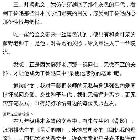
三、拜读此文，我仿佛穿越回了那个灰色的年代，看
到了鲁迅那些日本同学们鄙夷的目光，感受到了鲁迅内心
那份愤恨与惆怅。
唯一能给全文带来一丝暖色调的，便只有和蔼可亲的
藤野老师了，是他，对鲁迅的关照，给文章注入了一丝暖
流。
我想，正是因为藤野老师那一视同仁，无微不至的关
怀，才让他成为了鲁迅口中“最使他感激的老师”吧。
通读此文，我对于藤野老师的无私与鲁迅强烈的爱国
情怀感同身受。身处和平年代，我们无需背井离乡，更无
需弃笔从戎，唯有好好珍惜身边的每位良师益友。
藤野先生读后感15
在八年级课本多篇的文章中，有朱先生的《背影》，
汪增祺先生的《昆明的雨》，朱德总司令的《回忆我的母
亲》……回忆学过的课文中，许多文章都只是在我脑海住