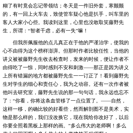
糊了有时竟会忘记带领结；冬天是一件旧外套，寒颤颤
的，有一回上火车去，致使管车疑心他是扒手，叫车里的
客人大家小心些。我读到这里，心里也没敢取笑藤野先
生，所谓：“智者千虑，必有一失”嘛！
但我所佩服他的点儿真正在于他的严谨治学，使我的
心不由得为这个榜样澎湃。但那时作者比较任性，当他的
讲义被被藤野先生收去检查时，发来的时候，便让作者不
由得吃了一惊，同时感到不安和刺激——那正是因为讲义
上所有错漏的地方都被藤野先生一一订正了！看到藤野先
生对学生的细心和责任心，我为之动容。还有一次作者被
他叫去研究室，藤野先生说的那一句句话，我永远也忘不
了：“你看，你将这条血管移了一点位置了。——自然，
这样一移，的确比较的好看些，然而解剖图不是美术，实
物是那么样的，我们没改换它，现在我给你改好了，以后
你要全照着黑板上那样的画。”多么伟大的老师啊！多么