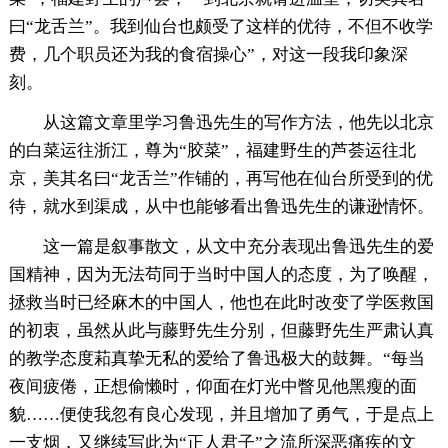
曰“龙舌兰”。我到仙台也颇受了这样的优待，不但不收学
费，几个职员还为我的食宿操心”，对这一段我印象深
刻。
从这篇文章里学习鲁迅先生的写作方法，他先以北京
的白菜运往浙江，尊为“胶菜”，福建野生的芦荟运往北
京，美其名曰“龙舌兰”作铺的，再写他在仙台所受到的优
待，就水到渠成，从中也能够看出鲁迅先生的谦逊情怀。
这一篇是叙事散文，从文中充分表现出鲁迅先生的爱
国精神，因为无法苟同于当时中国人的态度，为了唤醒，
拯救当时已经麻木的中国人，他也在此时改变了学医救国
的初衷，虽然从此与藤野先生分别，但藤野先生严肃认真
的教学态度萂真挚无私的爱给了鲁迅极大的鼓舞。“每当
夜间疲倦，正想偷懒时，仰面在灯光中瞥见他黑瘦的面
貌……便使我忽有良心发现，并且增加了勇气，于是点上
一支烟，又继续写此为“正人君子”之流所深恶痛疾的文